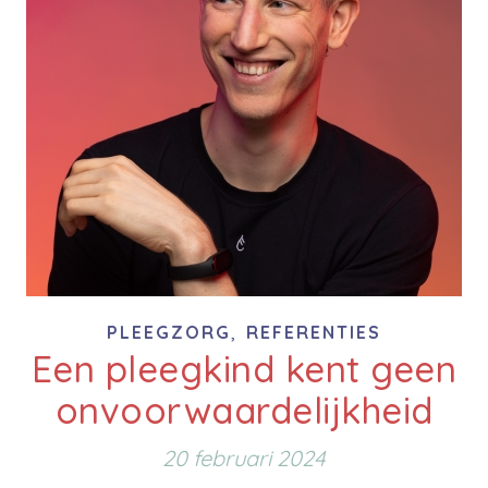
,
PLEEGZORG
REFERENTIES
Een pleegkind kent geen
onvoorwaardelijkheid
20 februari 2024