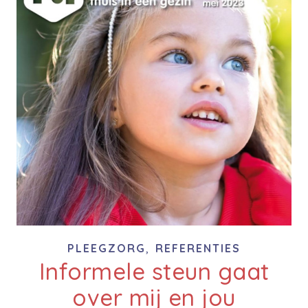
,
PLEEGZORG
REFERENTIES
Informele steun gaat
over mij en jou