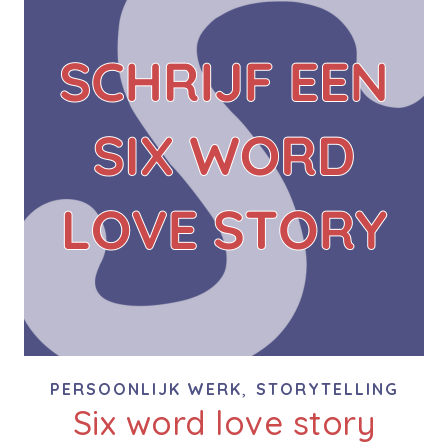
,
PERSOONLIJK WERK
STORYTELLING
Six word love story