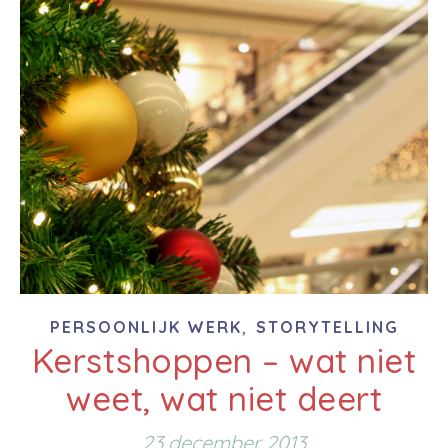
,
PERSOONLIJK WERK
STORYTELLING
Kerstshoppen – wat niet
weet, wat niet deert
23 december 2013