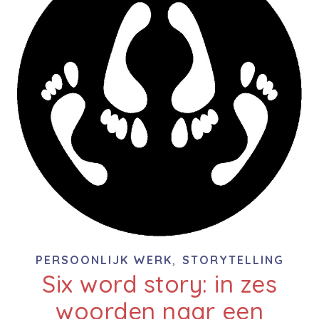
,
PERSOONLIJK WERK
STORYTELLING
Six word story: in zes
woorden naar een